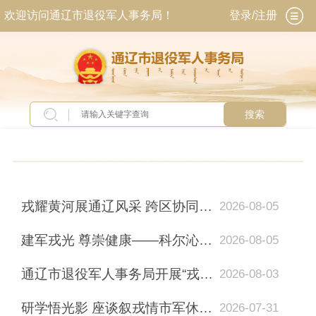
欢迎访问通辽市退役军人事务局！
登录/注册
搜索
当前位置：
首页
>
新闻中心
>
工作动态
戎耀黄河展通辽风采 跨区协同助老兵逐梦
2026-08-05
建军戎光 尊崇健康——科尔沁区第四人民医院为部分优抚对象免费体检
2026-08-05
通辽市退役军人事务局开展“戎光关爱·尊崇相伴”八一走访慰问活动
2026-08-03
研学悟光影 座谈叙戎情市军休所开展庆“八一”系列活动
2026-07-31