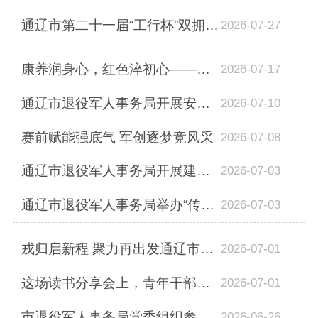
通辽市第二十一届“工行杯”双拥篮球赛圆满落幕
2026-07-27
康养润身心，红色淬初心——市军休所圆满完成2026年度军休干部健康疗养活动
2026-07-17
通辽市退役军人事务局开展安全生产工作检查
2026-07-10
赛前赋能强底气 军创逐梦竞风采
2026-07-08
通辽市退役军人事务局开展建党105周年走访慰问烈士遗属活动
2026-07-03
通辽市退役军人事务局举办“传承红色基因，赓续红色血脉”庆祝中国共产党成立105周...
2026-07-03
戎归启新程 聚力再出发通辽市举行2026年度安排工作退役士兵欢迎仪式暨适应性培训班...
2026-07-01
这场读书分享会上，青年干部们“自找苦吃”
2026-07-01
市退役军人事务局党委组织参观政绩观偏差行为警示教育展览
2026-06-26