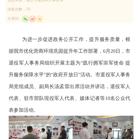
浏览次数：70
分享到：
为进一步促进政务公开工作，提升服务质量，根
据我市优化营商环境巩固提升年工作部署，
6
月
20
日，
市
退役军人事务局组织开展主题为
“
践行拥军崇军使命
提
升服务保障水平
”
的
“
政府开放日
”
活动。市退役军人事务
局党组成员、副局长汤孟雷出席活动并讲话，
退役军人
代表、
驻市部队
现役军人代表、
媒体记者
等
10名公众
代
表
参加
活动
。