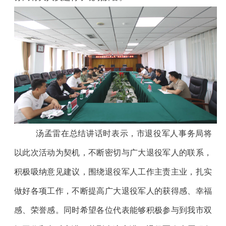
汤孟雷
在总结讲话时表示，市退役军人事务局
将
以此次活动为契机，不断密切与
广大退役军人
的联系，
积极吸纳意见建议，围绕退役军人工作主责主业，扎实
做好各项工作，不断提高
广大退役军人
的获得感、幸福
感、荣誉感。
同时
希望各位
代表
能够积极参与到
我市
双