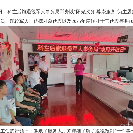
6日，科左后旗退役军人事务局举办以“阳光政务·尊崇服务”为主
、现役军人、优抚对象代表以及2025年度转业士官代表等共1
梅
主任
的带领下，参观了服务大厅并详细了解了退役报到“一件事